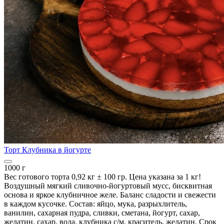
Торт Клубника в йогурте
1000 г
Вес готового торта 0,92 кг ± 100 гр. Цена указана за 1 кг!
Воздушный мягкий сливочно-йогуртовый мусс, бисквитная
основа и яркое клубничное желе. Баланс сладости и свежести
в каждом кусочке. Состав: яйцо, мука, разрыхлитель,
ванилин, сахарная пудра, сливки, сметана, йогурт, сахар,
желатин, сахар, вода, клубника с/м, краситель, желатин. Срок