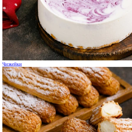
Чизкейки