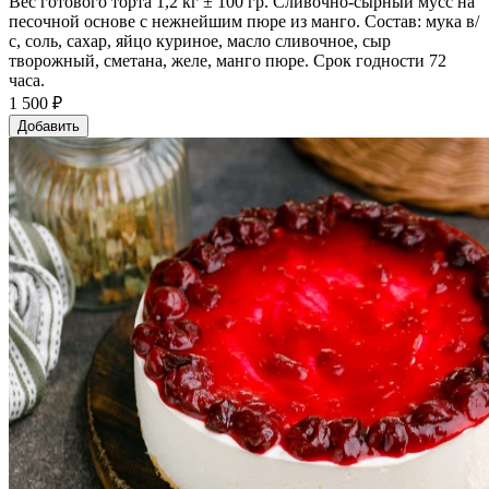
Вес готового торта 1,2 кг ± 100 гр. Сливочно-сырный мусс на
песочной основе с нежнейшим пюре из манго. Состав: мука в/
с, соль, сахар, яйцо куриное, масло сливочное, сыр
творожный, сметана, желе, манго пюре. Срок годности 72
часа.
1 500 ₽
Добавить