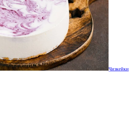
Чизкейки