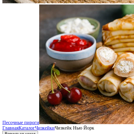
Песочные пироги
Главная
Каталог
Чизкейки
Чизкейк Нью Йорк
Вернуться назад