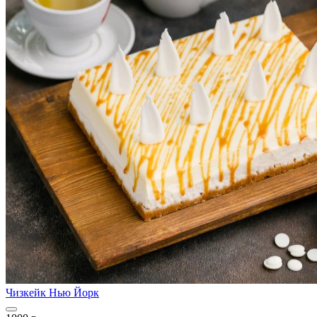
Чизкейк Нью Йорк