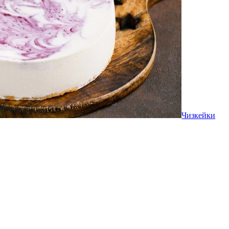
Чизкейки