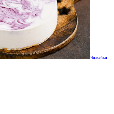
Чизкейки