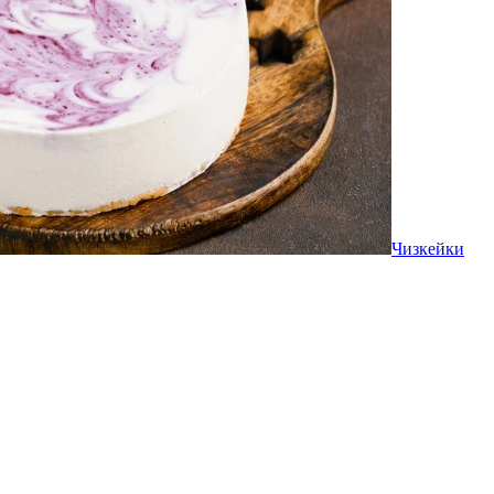
Чизкейки